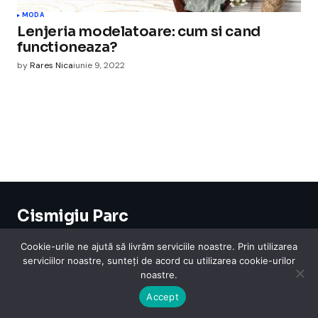
MODA
Lenjeria modelatoare: cum si cand
functioneaza?
by
Rares Nica
iunie 9, 2022
Cismigiu Parc
© 2024 CismigiuParc. All Rights Reserved.
Internet
Legislatie
Medical
Moda
Sarbatori
Telefoane
Contact
Cookie-urile ne ajută să livrăm serviciile noastre. Prin utilizarea
serviciilor noastre, sunteți de acord cu utilizarea cookie-urilor
noastre.
Accept