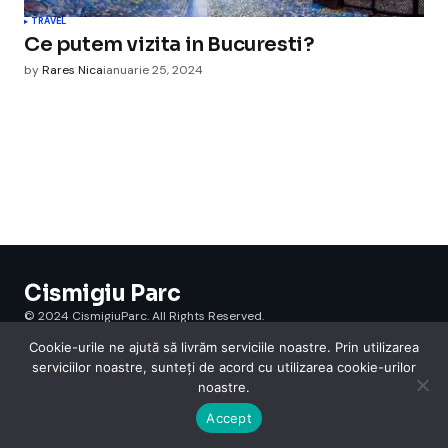
TRAVEL
Ce putem vizita in Bucuresti?
by
Rares Nica
ianuarie 25, 2024
Cismigiu Parc
© 2024 CismigiuParc. All Rights Reserved.
Internet
Legislatie
Medical
Moda
Sarbatori
Telefoane
Contact
Cookie-urile ne ajută să livrăm serviciile noastre. Prin utilizarea
serviciilor noastre, sunteți de acord cu utilizarea cookie-urilor
noastre.
Accept