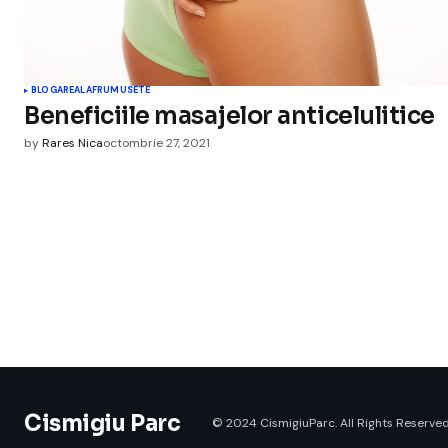
BLOGAREALA
FRUMUSETE
Beneficiile masajelor anticelulitice
by
Rares Nica
octombrie 27, 2021
Cismigiu Parc
© 2024 CismigiuParc. All Rights Reserved