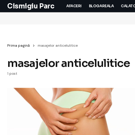
Cismigiu Parc
AFACERI
BLOGAREALA
CALATO
Prima pagină
masajelor anticelulitice
masajelor anticelulitice
1 post