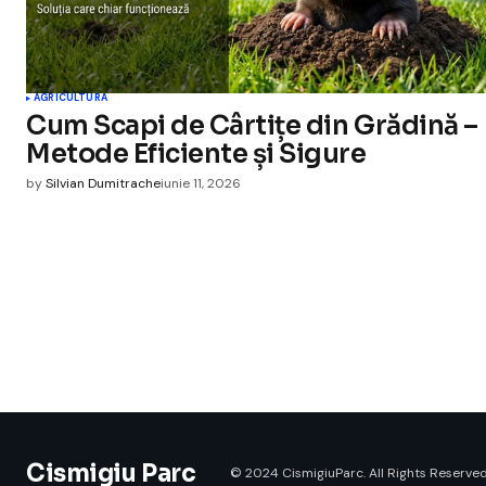
AGRICULTURA
Cum Scapi de Cârtițe din Grădină –
Metode Eficiente și Sigure
by
Silvian Dumitrache
iunie 11, 2026
Cismigiu Parc
© 2024 CismigiuParc. All Rights Reserved