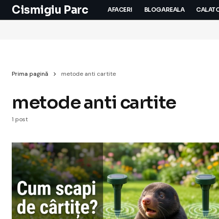
Cismigiu Parc
AFACERI
BLOGAREALA
CALATO
Prima pagină
metode anti cartite
metode anti cartite
1 post