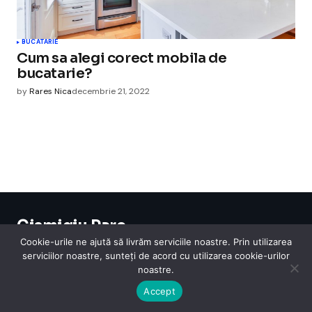
BUCATARIE
Cum sa alegi corect mobila de
bucatarie?
by
Rares Nica
decembrie 21, 2022
Cismigiu Parc
© 2024 CismigiuParc. All Rights Reserved.
Cookie-urile ne ajută să livrăm serviciile noastre. Prin utilizarea
Internet
Legislatie
Medical
Moda
Sarbatori
Telefoane
Contact
serviciilor noastre, sunteți de acord cu utilizarea cookie-urilor
noastre.
Accept