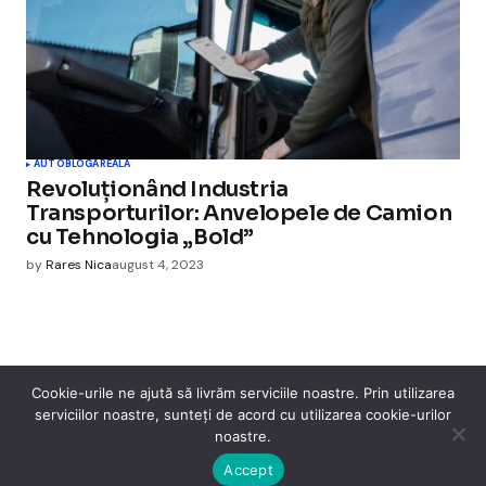
AUTO
BLOGAREALA
Revoluționând Industria
Transporturilor: Anvelopele de Camion
cu Tehnologia „Bold”
by
Rares Nica
august 4, 2023
Cookie-urile ne ajută să livrăm serviciile noastre. Prin utilizarea
serviciilor noastre, sunteți de acord cu utilizarea cookie-urilor
Cismigiu Parc
noastre.
© 2024 CismigiuParc. All Rights Reserved.
Internet
Legislatie
Medical
Moda
Sarbatori
Telefoane
Contact
Accept