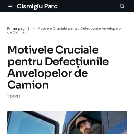
Cismigiu Parc
Prima pagină
Motivele Cruciale pentru Defecțiunile Anvelopelor
de Camion
Motivele Cruciale
pentru Defecțiunile
Anvelopelor de
Camion
1 post