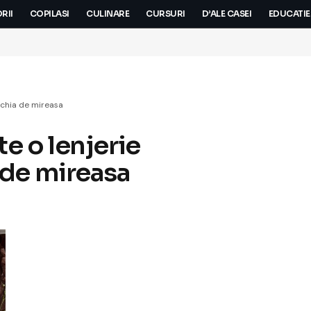
RII
COPILASI
CULINARE
CURSURI
D’ALE CASEI
EDUCATIE
ochia de mireasa
e o lenjerie
 de mireasa