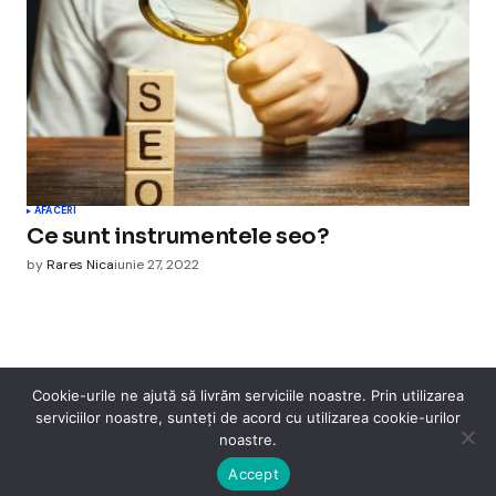
AFACERI
Ce sunt instrumentele seo?
by
Rares Nica
iunie 27, 2022
Cookie-urile ne ajută să livrăm serviciile noastre. Prin utilizarea
serviciilor noastre, sunteți de acord cu utilizarea cookie-urilor
Cismigiu Parc
noastre.
© 2024 CismigiuParc. All Rights Reserved.
Internet
Legislatie
Medical
Moda
Sarbatori
Telefoane
Contact
Accept