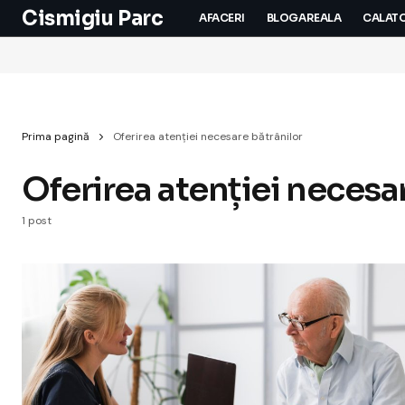
Cismigiu Parc
AFACERI
BLOGAREALA
CALATO
Prima pagină
Oferirea atenției necesare bătrânilor
Oferirea atenției necesa
1 post