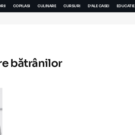
RII
COPILASI
CULINARE
CURSURI
D’ALE CASEI
EDUCATIE
re bătrânilor