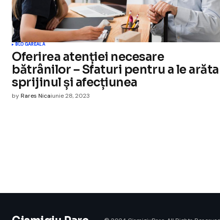
BLOGAREALA
Oferirea atenției necesare
bătrânilor – Sfaturi pentru a le arăta
sprijinul și afecțiunea
by
Rares Nica
iunie 28, 2023