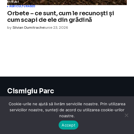
AGRICULTURA
SEO
Orbete – ce sunt, cum le recunoști și
cum scapi de ele din grădină
by
Silvian Dumitrache
iunie 23, 2026
Cismigiu Parc
© 2024 CismigiuParc. All Rights Reserved.
Internet
Legislatie
Medical
Moda
Sarbatori
Telefoane
Contact
Cookie-urile ne ajută să livrăm serviciile noastre. Prin utilizarea
serviciilor noastre, sunteți de acord cu utilizarea cookie-urilor
noastre.
Accept