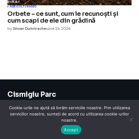
AGRICULTURA
SEO
Orbete – ce sunt, cum le recunoști și
cum scapi de ele din grădină
by
Silvian Dumitrache
iunie 23, 2026
Cismigiu Parc
© 2024 CismigiuParc. All Rights Reserved.
Internet
Legislatie
Medical
Moda
Sarbatori
Telefoane
Contact
Cookie-urile ne ajută să livrăm serviciile noastre. Prin utilizarea
serviciilor noastre, sunteți de acord cu utilizarea cookie-urilor
noastre.
Accept