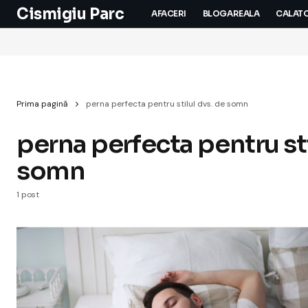
Cismigiu Parc
AFACERI
BLOGAREALA
CALATO
Prima pagină
perna perfecta pentru stilul dvs. de somn
perna perfecta pentru sti
somn
1 post