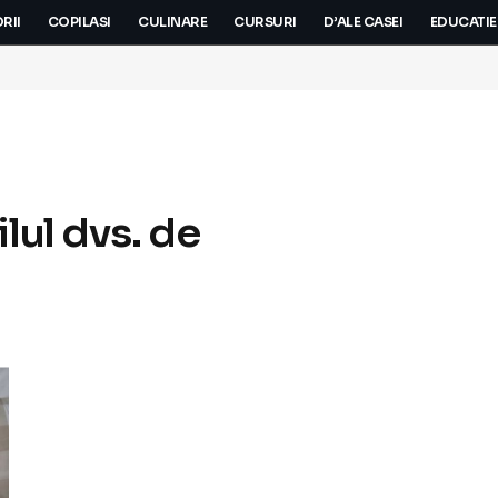
RII
COPILASI
CULINARE
CURSURI
D’ALE CASEI
EDUCATIE
lul dvs. de