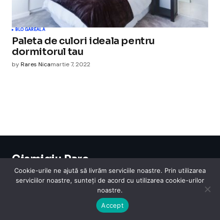
BLOGAREALA
Paleta de culori ideala pentru
dormitorul tau
by
Rares Nica
martie 7, 2022
Cismigiu Parc
© 2024 CismigiuParc. All Rights Reserved.
Cookie-urile ne ajută să livrăm serviciile noastre. Prin utilizarea
Internet
Legislatie
Medical
Moda
Sarbatori
Telefoane
Contact
serviciilor noastre, sunteți de acord cu utilizarea cookie-urilor
noastre.
Accept