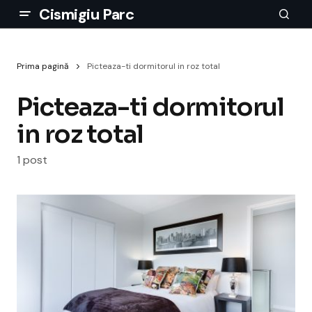
Cismigiu Parc
Prima pagină
Picteaza-ti dormitorul in roz total
Picteaza-ti dormitorul
in roz total
1 post