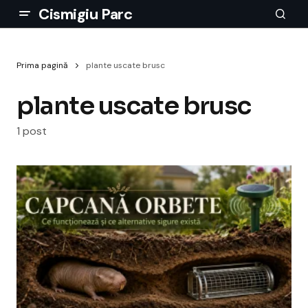
Cismigiu Parc
Prima pagină
plante uscate brusc
plante uscate brusc
1 post