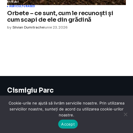
AGRICULTURA
SEO
Orbete – ce sunt, cum le recunoști și
cum scapi de ele din grădină
by
Silvian Dumitrache
iunie 23, 2026
Cismigiu Parc
© 2024 CismigiuParc. All Rights Reserved.
Internet
Legislatie
Medical
Moda
Sarbatori
Telefoane
Contact
Cookie-urile ne ajută să livrăm serviciile noastre. Prin utilizarea
serviciilor noastre, sunteți de acord cu utilizarea cookie-urilor
noastre.
Accept