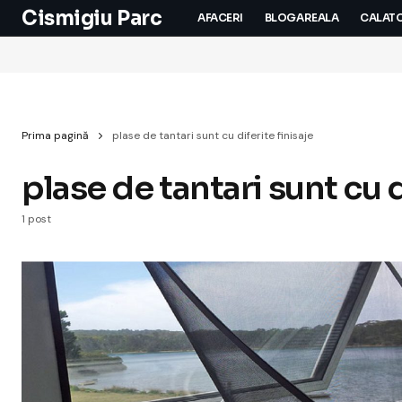
Cismigiu Parc
AFACERI
BLOGAREALA
CALATO
Prima pagină
plase de tantari sunt cu diferite finisaje
plase de tantari sunt cu d
1 post