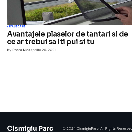
D'ALE CASEI
Avantajele plaselor de tantari si de
ce ar trebui sa iti pui si tu
by
Rares Nica
aprilie 26, 2021
Cismigiu Parc
© 2024 CismigiuParc. All Rights Reserved