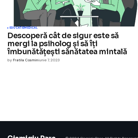
EDUCATIE
MEDICAL
Descoperă cât de sigur este să
mergi la psiholog și să îți
îmbunătățești sănătatea mintală
by
Fratila Cosmin
iunie 7, 2023