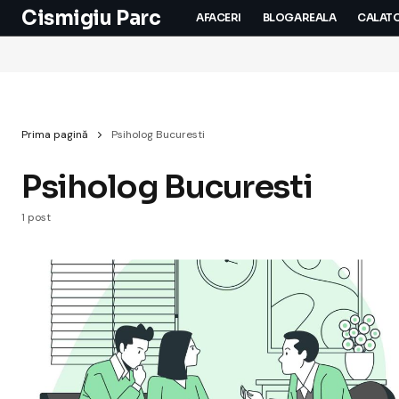
Cismigiu Parc
AFACERI
BLOGAREALA
CALATO
Prima pagină
Psiholog Bucuresti
Psiholog Bucuresti
1 post