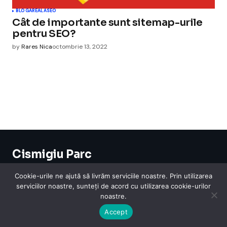
BLOGAREALA
SEO
Cât de importante sunt sitemap-urile
pentru SEO?
by
Rares Nica
octombrie 13, 2022
Cismigiu Parc
© 2024 CismigiuParc. All Rights Reserved.
Internet
Legislatie
Medical
Moda
Sarbatori
Telefoane
Contact
Cookie-urile ne ajută să livrăm serviciile noastre. Prin utilizarea
serviciilor noastre, sunteți de acord cu utilizarea cookie-urilor
noastre.
Accept