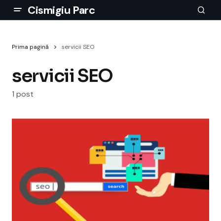
Cismigiu Parc
Prima pagină
servicii SEO
servicii SEO
1 post