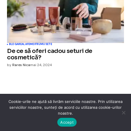
BLOGAREALA
FEMEI
FRUMUSETE
De ce să oferi cadou seturi de
cosmetică?
by
Rares Nica
mai 24, 2024
Cookie-urile ne ajută să livrăm serviciile noastre. Prin utilizarea
Cismigiu Parc
serviciilor noastre, sunteți de acord cu utilizarea cookie-urilor
noastre.
© 2024 CismigiuParc. All Rights Reserved.
Internet
Legislatie
Medical
Moda
Sarbatori
Telefoane
Contact
Accept