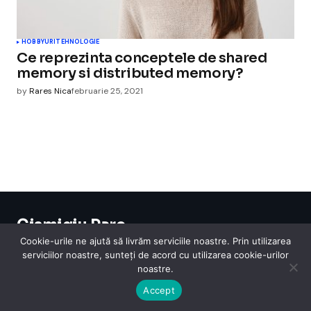
HOBBYURI
TEHNOLOGIE
Ce reprezinta conceptele de shared
memory si distributed memory?
by
Rares Nica
februarie 25, 2021
Cismigiu Parc
© 2024 CismigiuParc. All Rights Reserved.
Cookie-urile ne ajută să livrăm serviciile noastre. Prin utilizarea
Internet
Legislatie
Medical
Moda
Sarbatori
Telefoane
Contact
serviciilor noastre, sunteți de acord cu utilizarea cookie-urilor
noastre.
Accept