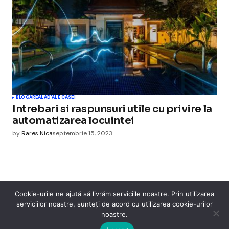
BLOGAREALA
D'ALE CASEI
Intrebari si raspunsuri utile cu privire la
automatizarea locuintei
by
Rares Nica
septembrie 15, 2023
Cookie-urile ne ajută să livrăm serviciile noastre. Prin utilizarea
serviciilor noastre, sunteți de acord cu utilizarea cookie-urilor
Cismigiu Parc
noastre.
© 2024 CismigiuParc. All Rights Reserved.
Internet
Legislatie
Medical
Moda
Sarbatori
Telefoane
Contact