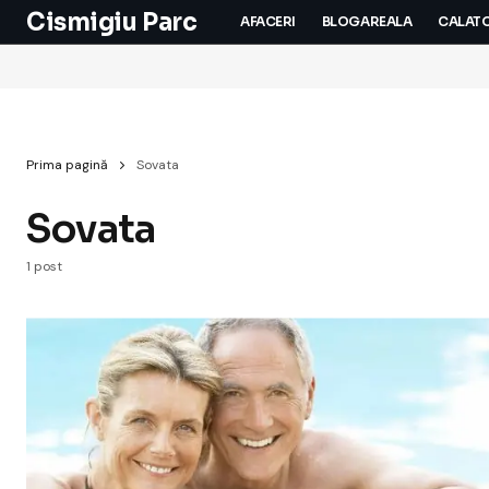
Cismigiu Parc
AFACERI
BLOGAREALA
CALATO
Prima pagină
Sovata
Sovata
1 post