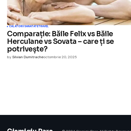
CALATORII
SANATATE
TRAVEL
Comparație: Băile Felix vs Băile
Herculane vs Sovata – care ți se
potrivește?
by
Silvian Dumitrache
octombrie 20, 2025