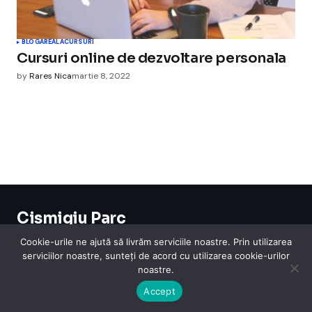
BLOGAREALA
CURSURI
Cursuri online de dezvoltare personala
by
Rares Nica
martie 8, 2022
Cismigiu Parc
© 2024 CismigiuParc. All Rights Reserved.
Cookie-urile ne ajută să livrăm serviciile noastre. Prin utilizarea
Internet
Legislatie
Medical
Moda
Sarbatori
Telefoane
Contact
serviciilor noastre, sunteți de acord cu utilizarea cookie-urilor
noastre.
Accept