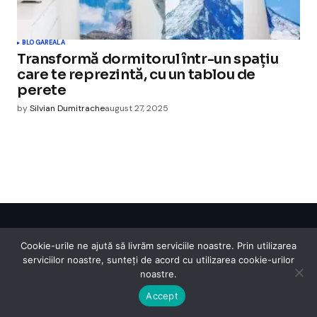
BLOGAREALA
Transformă dormitorul într-un spațiu
care te reprezintă, cu un tablou de
perete
by
Silvian Dumitrache
august 27, 2025
Cismigiu Parc
Cookie-urile ne ajută să livrăm serviciile noastre. Prin utilizarea
© 2024 CismigiuParc. All Rights Reserved.
serviciilor noastre, sunteți de acord cu utilizarea cookie-urilor
Internet
Legislatie
Medical
Moda
Sarbatori
Telefoane
Contact
noastre.
Accept