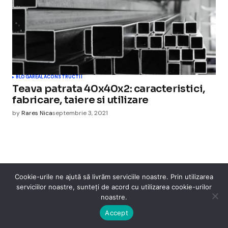
BLOGAREALA
CONSTRUCTII
Teava patrata 40x40x2: caracteristici,
fabricare, taiere si utilizare
by
Rares Nica
septembrie 3, 2021
Cookie-urile ne ajută să livrăm serviciile noastre. Prin utilizarea
Cismigiu Parc
serviciilor noastre, sunteți de acord cu utilizarea cookie-urilor
noastre.
© 2024 CismigiuParc. All Rights Reserved.
Internet
Legislatie
Medical
Moda
Sarbatori
Telefoane
Contact
Accept