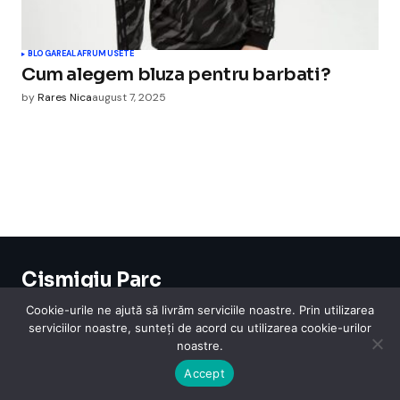
BLOGAREALA
FRUMUSETE
Cum alegem bluza pentru barbati?
by
Rares Nica
august 7, 2025
Cismigiu Parc
© 2024 CismigiuParc. All Rights Reserved.
Cookie-urile ne ajută să livrăm serviciile noastre. Prin utilizarea
Internet
Legislatie
Medical
Moda
Sarbatori
Telefoane
Contact
serviciilor noastre, sunteți de acord cu utilizarea cookie-urilor
noastre.
Accept