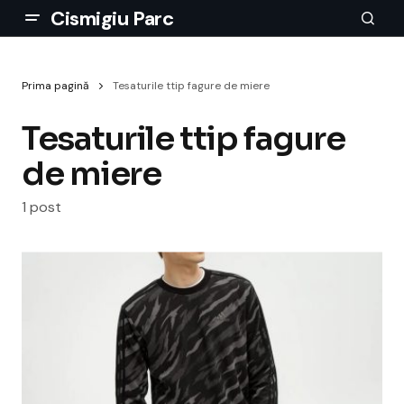
Cismigiu Parc
Prima pagină
Tesaturile ttip fagure de miere
Tesaturile ttip fagure
de miere
1 post