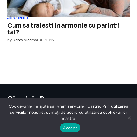
BLOGAREALA
Cum sa traiesti in armonie cu parintii
tai?
by
Rares Nica
mai 30, 2022
Cismigiu Parc
© 2024 CismigiuParc. All Rights Reserved.
Cookie-urile ne ajută să livrăm serviciile noastre. Prin utilizarea
Internet
Legislatie
Medical
Moda
Sarbatori
Telefoane
Contact
serviciilor noastre, sunteți de acord cu utilizarea cookie-urilor
noastre.
Accept