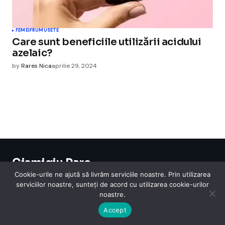
FEMEI
FRUMUSETE
Care sunt beneficiile utilizării acidului
azelaic?
by
Rares Nica
aprilie 29, 2024
Cismigiu Parc
© 2024 CismigiuParc. All Rights Reserved.
Cookie-urile ne ajută să livrăm serviciile noastre. Prin utilizarea
Internet
Legislatie
Medical
Moda
Sarbatori
Telefoane
Contact
serviciilor noastre, sunteți de acord cu utilizarea cookie-urilor
noastre.
Accept