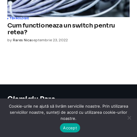
TEHNOLOGIE
Cum functioneaza un switch pentru
retea?
by
Rares Nica
septembrie 23, 2022
Cismigiu Parc
© 2024 CismigiuParc. All Rights Reserved.
Cookie-urile ne ajută să livrăm serviciile noastre. Prin utilizarea
Internet
Legislatie
Medical
Moda
Sarbatori
Telefoane
Contact
serviciilor noastre, sunteți de acord cu utilizarea cookie-urilor
noastre.
Accept