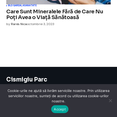
BLOGAREALA
SANATATE
Care Sunt Mineralele Fără de Care Nu
Poți Avea o Viață Sănătoasă
by
Rares Nica
octombrie 3, 2023
Cismigiu Parc
© 2024 CismigiuParc. All Rights Reserved.
Internet
Legislatie
Medical
Moda
Sarbatori
Telefoane
Contact
Cookie-urile ne ajută să livrăm serviciile noastre. Prin utilizarea
serviciilor noastre, sunteți de acord cu utilizarea cookie-urilor
noastre.
Accept