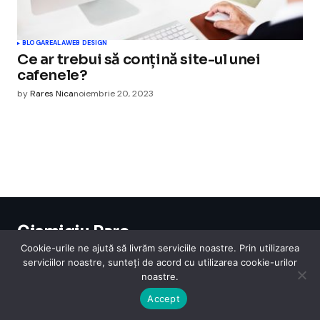
BLOGAREALA
WEB DESIGN
Ce ar trebui să conțină site-ul unei
cafenele?
by
Rares Nica
noiembrie 20, 2023
Cismigiu Parc
© 2024 CismigiuParc. All Rights Reserved.
Cookie-urile ne ajută să livrăm serviciile noastre. Prin utilizarea
Internet
Legislatie
Medical
Moda
Sarbatori
Telefoane
Contact
serviciilor noastre, sunteți de acord cu utilizarea cookie-urilor
noastre.
Accept