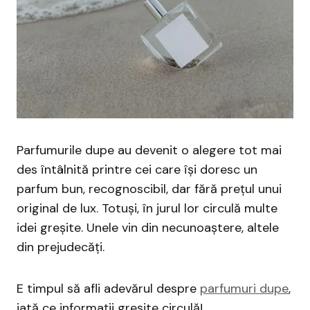
Parfumurile dupe au devenit o alegere tot mai
des întâlnită printre cei care își doresc un
parfum bun, recognoscibil, dar fără prețul unui
original de lux. Totuși, în jurul lor circulă multe
idei greșite. Unele vin din necunoaștere, altele
din prejudecăți.
E timpul să afli adevărul despre
parfumuri dupe
,
iată ce informații greșite circulă!