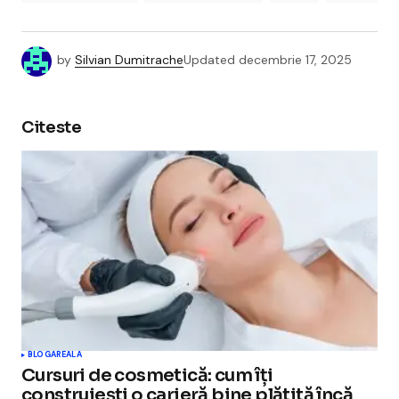
by
Silvian Dumitrache
Updated
decembrie 17, 2025
Citeste
BLOGAREALA
Cursuri de cosmetică: cum îți
construiești o carieră bine plătită încă