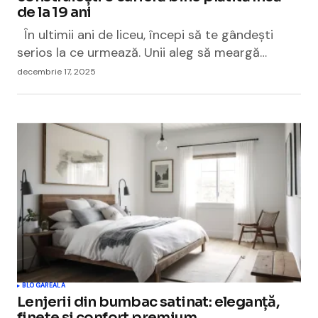
de la 19 ani
În ultimii ani de liceu, începi să te gândești
serios la ce urmează. Unii aleg să meargă…
decembrie 17, 2025
BLOGAREALA
Lenjerii din bumbac satinat: eleganță,
finețe și confort premium