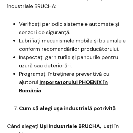
industriale BRUCHA:
Verificați periodic sistemele automate și
senzori de siguranță.
Lubrifiați mecanismele mobile și balamalele
conform recomandărilor producătorului.
Inspectați garniturile și panourile pentru
uzură sau deteriorări.
Programați întreținere preventivă cu
ajutorul
importatorului PHOENIX în
România
.
Cum să alegi ușa industrială potrivită
Când alegeți
Uși Industriale BRUCHA
, luați în