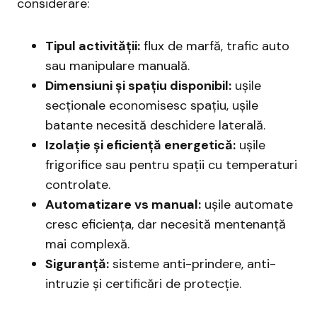
considerare:
Tipul activității:
flux de marfă, trafic auto
sau manipulare manuală.
Dimensiuni și spațiu disponibil:
ușile
secționale economisesc spațiu, ușile
batante necesită deschidere laterală.
Izolație și eficiență energetică:
ușile
frigorifice sau pentru spații cu temperaturi
controlate.
Automatizare vs manual:
ușile automate
cresc eficiența, dar necesită mentenanță
mai complexă.
Siguranță:
sisteme anti-prindere, anti-
intruzie și certificări de protecție.