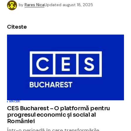
by
Rares Nica
Updated
august 18, 2025
Citeste
AFACERI
CES Bucharest – O platformă pentru
progresul economic și social al
României
Într-o perioadă în care transformările