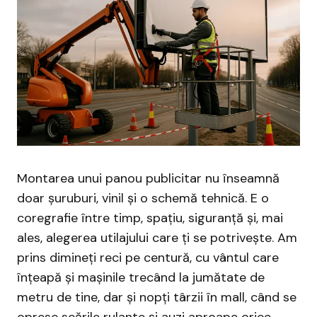
Montarea unui panou publicitar nu înseamnă
doar șuruburi, vinil și o schemă tehnică. E o
coregrafie între timp, spațiu, siguranță și, mai
ales, alegerea utilajului care ți se potrivește. Am
prins dimineți reci pe centură, cu vântul care
înțeapă și mașinile trecând la jumătate de
metru de tine, dar și nopți târzii în mall, când se