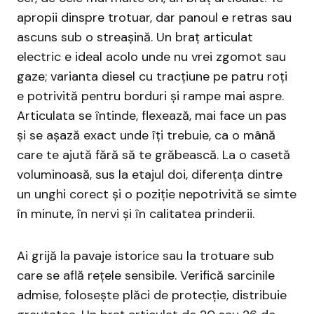
apropii dinspre trotuar, dar panoul e retras sau
ascuns sub o streașină. Un braț articulat
electric e ideal acolo unde nu vrei zgomot sau
gaze; varianta diesel cu tracțiune pe patru roți
e potrivită pentru borduri și rampe mai aspre.
Articulata se întinde, flexează, mai face un pas
și se așază exact unde îți trebuie, ca o mână
care te ajută fără să te grăbească. La o casetă
voluminoasă, sus la etajul doi, diferența dintre
un unghi corect și o poziție nepotrivită se simte
în minute, în nervi și în calitatea prinderii.
Ai grijă la pavaje istorice sau la trotuare sub
care se află rețele sensibile. Verifică sarcinile
admise, folosește plăci de protecție, distribuie