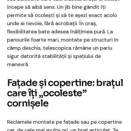
începe să aibă sens. Un jib bine gândit îți
permite să ocolești și să te așezi exact acolo
unde ai nevoie, fără acrobații. În oraș,
flexibilitatea bate adesea înălțimea pură. La
panourile foarte mari, montate pe structuri în
câmp deschis, telescopica rămâne un pariu
sigur datorită stabilității și spațiului de
manevră.
Fațade și copertine: brațul
care îți „ocoleste”
cornișele
Reclamele montate pe fațade sau pe copertine
cer, de cele mai multe ori, un braț articulat. Te