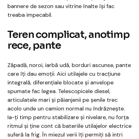
bannere de sezon sau vitrine înalte își fac
treaba impecabil.
Teren complicat, anotimp
rece, pante
Zăpadă, noroi, iarbă udă, borduri ascunse, pante
care îți dau emoții. Aici utilajele cu tracțiune
integrală, diferențiale blocate și anvelope
spumate fac legea. Telescopicele diesel,
articulatele mari și păianjenii pe șenile trec
acolo unde un camion normal nu îndrăznește.
Ia-ți timp pentru stabilizare și nivelare, nu forța
ritmul și ține cont că bateriile utilajelor electrice
suferă la frig. În miezul verii îți permiți să intri