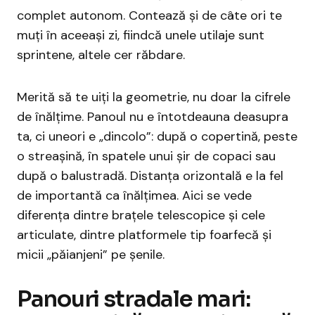
complet autonom. Contează și de câte ori te
muți în aceeași zi, fiindcă unele utilaje sunt
sprintene, altele cer răbdare.
Merită să te uiți la geometrie, nu doar la cifrele
de înălțime. Panoul nu e întotdeauna deasupra
ta, ci uneori e „dincolo”: după o copertină, peste
o streașină, în spatele unui șir de copaci sau
după o balustradă. Distanța orizontală e la fel
de importantă ca înălțimea. Aici se vede
diferența dintre brațele telescopice și cele
articulate, dintre platformele tip foarfecă și
micii „păianjeni” pe șenile.
Panouri stradale mari: