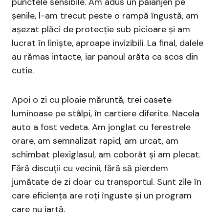
punctele sensibile. Am adus un păianjen pe
șenile, l-am trecut peste o rampă îngustă, am
așezat plăci de protecție sub picioare și am
lucrat în liniște, aproape invizibili. La final, dalele
au rămas intacte, iar panoul arăta ca scos din
cutie.
Apoi o zi cu ploaie măruntă, trei casete
luminoase pe stâlpi, în cartiere diferite. Nacela
auto a fost vedeta. Am jonglat cu ferestrele
orare, am semnalizat rapid, am urcat, am
schimbat plexiglasul, am coborât și am plecat.
Fără discuții cu vecinii, fără să pierdem
jumătate de zi doar cu transportul. Sunt zile în
care eficiența are roți înguste și un program
care nu iartă.