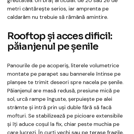
greutatea. Un braț articulat de 20 sau 26 de
metri cântărește serios, iar amprenta pe
caldarâm nu trebuie să rămână amintire.
Rooftop și acces dificil:
păianjenul pe șenile
Panourile de pe acoperiș, literele volumetrice
montate pe parapet sau bannerele întinse pe
planșee te trimit deseori spre nacela pe șenile.
Păianjenul are masă redusă, presiune mică pe
sol, urcă rampe înguste, șerpuiește pe alei
strâmte și intră prin uși duble fără să facă
mofturi. Se stabilizează pe picioare extensibile
și îți aduce coșul la fix, chiar peste muchia pe
care lucrezi. În curți vechi sau pe terase fragile,