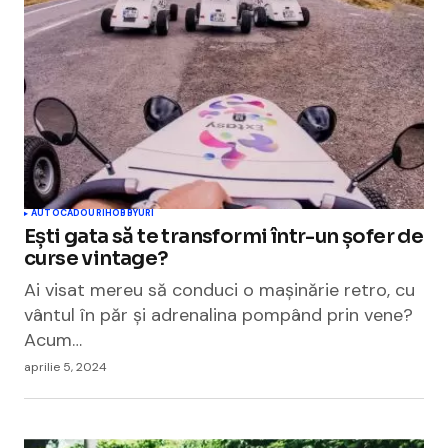
AUTO
CADOURI
HOBBYURI
Ești gata să te transformi într-un șofer de
curse vintage?
Ai visat mereu să conduci o mașinărie retro, cu
vântul în păr și adrenalina pompând prin vene?
Acum…
aprilie 5, 2024