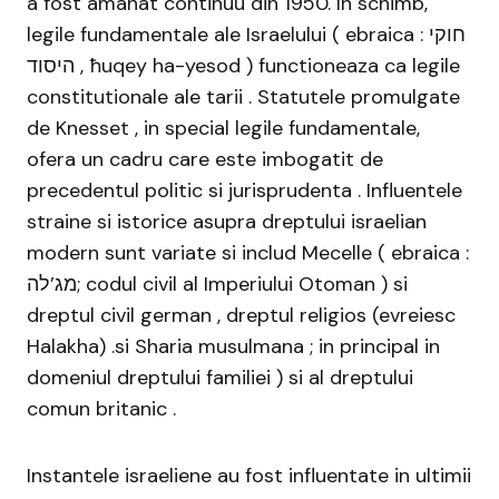
a fost amanat continuu din 1950. In schimb,
legile fundamentale ale Israelului ( ebraica : חוקי
היסוד , ħuqey ha-yesod ) functioneaza ca legile
constitutionale ale tarii . Statutele promulgate
de Knesset , in special legile fundamentale,
ofera un cadru care este imbogatit de
precedentul politic si jurisprudenta . Influentele
straine si istorice asupra dreptului israelian
modern sunt variate si includ Mecelle ( ebraica :
מג’לה; codul civil al Imperiului Otoman ) si
dreptul civil german , dreptul religios (evreiesc
Halakha) .si Sharia musulmana ; in principal in
domeniul dreptului familiei ) si al dreptului
comun britanic .
Instantele israeliene au fost influentate in ultimii