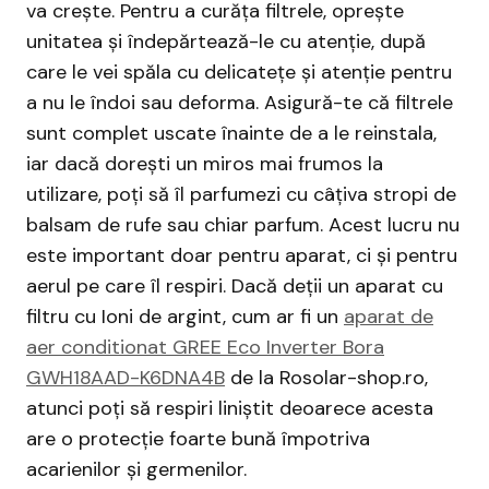
va crește. Pentru a curăța filtrele, oprește
unitatea și îndepărtează-le cu atenție, după
care le vei spăla cu delicatețe și atenție pentru
a nu le îndoi sau deforma. Asigură-te că filtrele
sunt complet uscate înainte de a le reinstala,
iar dacă dorești un miros mai frumos la
utilizare, poți să îl parfumezi cu câțiva stropi de
balsam de rufe sau chiar parfum. Acest lucru nu
este important doar pentru aparat, ci și pentru
aerul pe care îl respiri. Dacă deții un aparat cu
filtru cu Ioni de argint, cum ar fi un
aparat de
aer conditionat GREE Eco Inverter Bora
GWH18AAD-K6DNA4B
de la Rosolar-shop.ro,
atunci poți să respiri liniștit deoarece acesta
are o protecție foarte bună împotriva
acarienilor și germenilor.