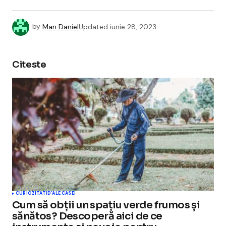
by
Man Daniel
Updated
iunie 28, 2023
Citeste
CURIOZITATI
D'ALE CASEI
Cum să obții un spațiu verde frumos și
sănătos? Descoperă aici de ce