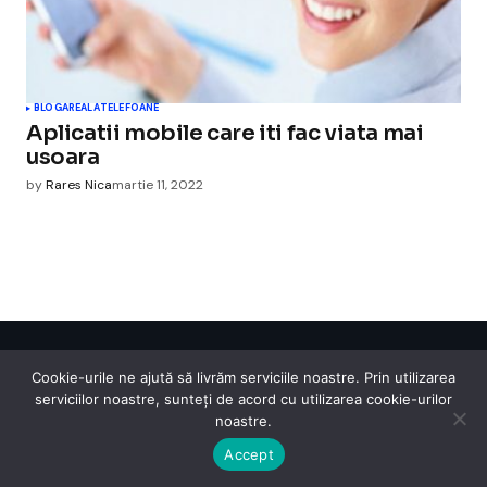
BLOGAREALA
TELEFOANE
Aplicatii mobile care iti fac viata mai
usoara
by
Rares Nica
martie 11, 2022
Cismigiu Parc
Cookie-urile ne ajută să livrăm serviciile noastre. Prin utilizarea
© 2024 CismigiuParc. All Rights Reserved.
serviciilor noastre, sunteți de acord cu utilizarea cookie-urilor
Internet
Legislatie
Medical
Moda
Sarbatori
Telefoane
Contact
noastre.
Accept