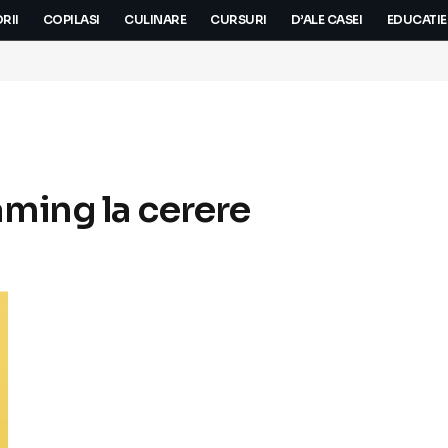
RII
COPILASI
CULINARE
CURSURI
D’ALE CASEI
EDUCATIE
aming la cerere