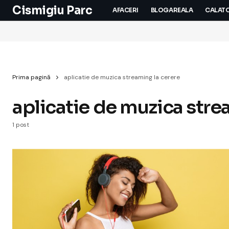
Cismigiu Parc
AFACERI
BLOGAREALA
CALATO
Prima pagină
aplicatie de muzica streaming la cerere
aplicatie de muzica stre
1 post