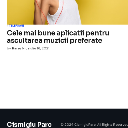
TELEFOANE
Cele mai bune aplicatii pentru
ascultarea muzicii preferate
by
Rares Nica
iulie 16, 2021
Cismigiu Parc
© 2024 CismigiuParc. All Rights Reserved