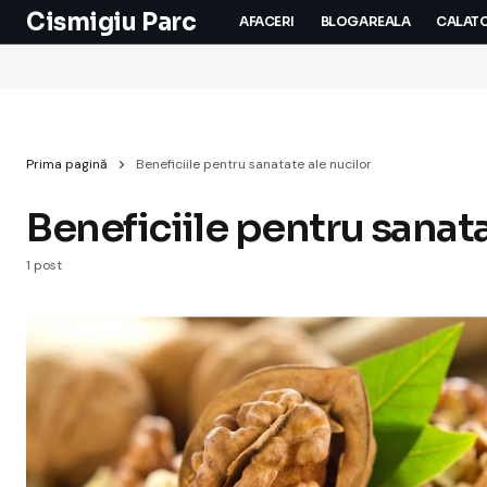
Cismigiu Parc
AFACERI
BLOGAREALA
CALATO
Prima pagină
Beneficiile pentru sanatate ale nucilor
Beneficiile pentru sanata
1 post