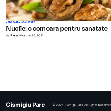
BLOGAREALA
SANATATE
Nucile: o comoara pentru sanatate
by
Rares Nica
mai 25, 2021
Cismigiu Parc
© 2024 CismigiuParc. All Rights Reserved