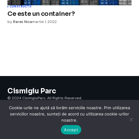
CONSTRUCTII
Ce este un container?
by
Rares Nica
martie 1, 2022
Cismigiu Parc
© 2024 CismigiuParc. All Rights Reserved.
Internet
Legislatie
Medical
Moda
Sarbatori
Telefoane
Contact
Cookie-urile ne ajută să livrăm serviciile noastre. Prin utilizarea
serviciilor noastre, sunteți de acord cu utilizarea cookie-urilor
noastre.
Accept