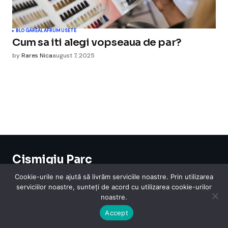
BLOGAREALA
FRUMUSETE
Cum sa iti alegi vopseaua de par?
by
Rares Nica
august 7, 2025
Cismigiu Parc
© 2024 CismigiuParc. All Rights Reserved.
Cookie-urile ne ajută să livrăm serviciile noastre. Prin utilizarea
Internet
Legislatie
Medical
Moda
Sarbatori
Telefoane
Contact
serviciilor noastre, sunteți de acord cu utilizarea cookie-urilor
noastre.
Accept