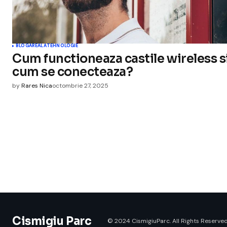
BLOGAREALA
TEHNOLOGIE
Cum functioneaza castile wireless s
cum se conecteaza?
by
Rares Nica
octombrie 27, 2025
Cismigiu Parc
© 2024 CismigiuParc. All Rights Reserved