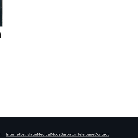
i
Internet
Legislatie
Medical
Moda
Sarbatori
Telefoane
Contact
.