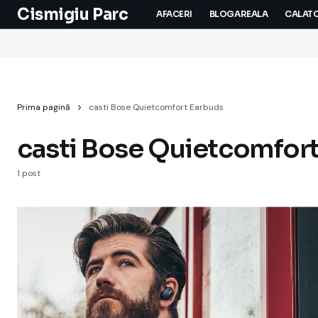
Cismigiu Parc
AFACERI
BLOGAREALA
CALATO
Prima pagină
casti Bose Quietcomfort Earbuds
casti Bose Quietcomfor
1 post