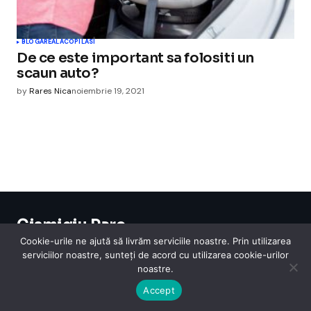
BLOGAREALA
COPILASI
De ce este important sa folositi un
scaun auto?
by
Rares Nica
noiembrie 19, 2021
Cismigiu Parc
© 2024 CismigiuParc. All Rights Reserved.
Cookie-urile ne ajută să livrăm serviciile noastre. Prin utilizarea
Internet
Legislatie
Medical
Moda
Sarbatori
Telefoane
Contact
serviciilor noastre, sunteți de acord cu utilizarea cookie-urilor
noastre.
Accept