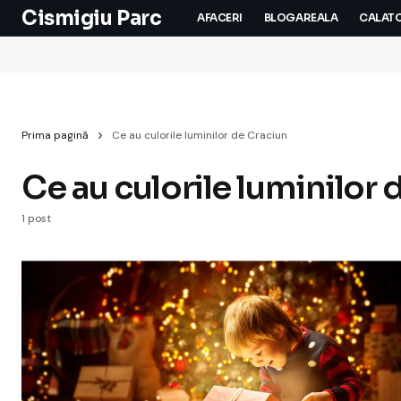
Cismigiu Parc
AFACERI
BLOGAREALA
CALATO
Prima pagină
Ce au culorile luminilor de Craciun
Ce au culorile luminilor 
1 post