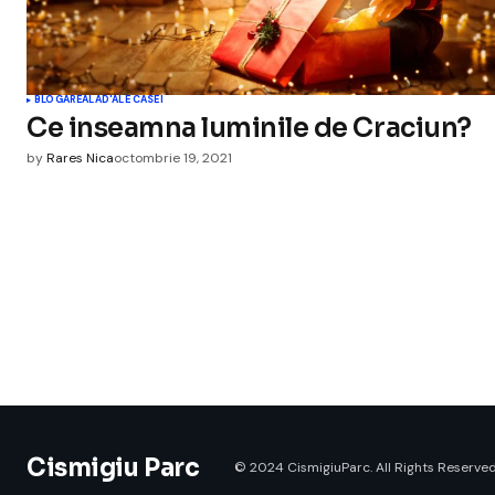
BLOGAREALA
D'ALE CASEI
Ce inseamna luminile de Craciun?
by
Rares Nica
octombrie 19, 2021
Cismigiu Parc
© 2024 CismigiuParc. All Rights Reserved