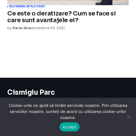
BLOGAREALA
D'ALE CASEI
Ce este o deratizare? Cum se face si
care sunt avantajele ei?
by
Rares Nica
octombrie 25, 2021
Cismigiu Parc
© 2024 CismigiuParc. All Rights Reserved.
Internet
Legislatie
Medical
Moda
Sarbatori
Telefoane
Contact
Cookie-urile ne ajută să livrăm serviciile noastre. Prin utilizarea
serviciilor noastre, sunteți de acord cu utilizarea cookie-urilor
noastre.
Accept