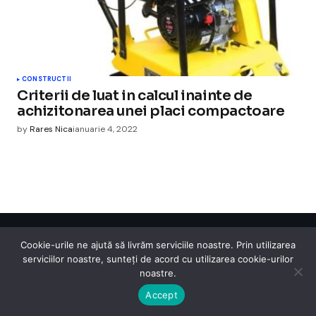
CONSTRUCTII
Criterii de luat in calcul inainte de
achizitonarea unei placi compactoare
by
Rares Nica
ianuarie 4, 2022
Cismigiu Parc
Cookie-urile ne ajută să livrăm serviciile noastre. Prin utilizarea
serviciilor noastre, sunteți de acord cu utilizarea cookie-urilor
© 2024 CismigiuParc. All Rights Reserved.
Internet
Legislatie
Medical
Moda
Sarbatori
Telefoane
Contact
noastre.
Accept