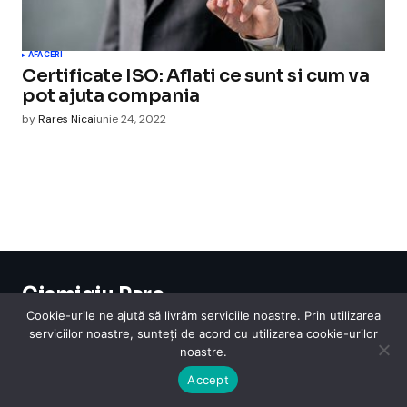
AFACERI
Certificate ISO: Aflati ce sunt si cum va
pot ajuta compania
by
Rares Nica
iunie 24, 2022
Cismigiu Parc
© 2024 CismigiuParc. All Rights Reserved.
Cookie-urile ne ajută să livrăm serviciile noastre. Prin utilizarea
Internet
Legislatie
Medical
Moda
Sarbatori
Telefoane
Contact
serviciilor noastre, sunteți de acord cu utilizarea cookie-urilor
noastre.
Accept