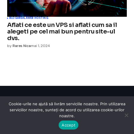
BLOGAREALA
WEB HOSTING
Aflati ce este un VPS si aflati cum sa il
alegeti pe cel mai bun pentru site-ul
dvs.
by
Rares Nica
mai 1, 2024
Cismigiu Parc
Cookie-urile ne ajută să livrăm serviciile noastre. Prin utilizarea
© 2024 CismigiuParc. All Rights Reserved.
serviciilor noastre, sunteți de acord cu utilizarea cookie-urilor
Internet
Legislatie
Medical
Moda
Sarbatori
Telefoane
Contact
noastre.
Accept