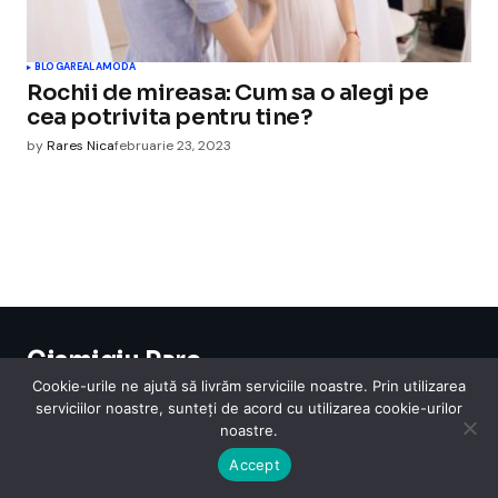
BLOGAREALA
MODA
Rochii de mireasa: Cum sa o alegi pe
cea potrivita pentru tine?
by
Rares Nica
februarie 23, 2023
Cismigiu Parc
© 2024 CismigiuParc. All Rights Reserved.
Cookie-urile ne ajută să livrăm serviciile noastre. Prin utilizarea
Internet
Legislatie
Medical
Moda
Sarbatori
Telefoane
Contact
serviciilor noastre, sunteți de acord cu utilizarea cookie-urilor
noastre.
Accept