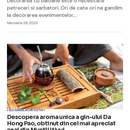
Decorarea cu baloane este o necesitate
petreceri si sarbatori. Ori de cate ori ne gandim
la decorarea evenimentelor,…
februarie 28, 2023
BLOGAREALA
CURIOZITATI
Descopera aroma unica a gin-ului Da
Hong Pao, obtinut din cel mai apreciat
ceai din Muntii Wuyi