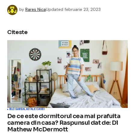
by
Rares Nica
Updated
februarie 23, 2023
Citeste
BLOGAREALA
D'ALE CASEI
De ce este dormitorul cea mai prafuita
camera din casa? Raspunsul dat de: Dl
Mathew McDermott