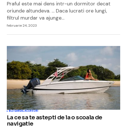
Praful este mai dens intr-un dormitor decat
oriunde altundeva. … Daca lucrati ore lungi,
filtrul murdar va ajunge…
februarie 24, 2023
BLOGAREALA
CURSURI
La ce sa te astepti de la o scoala de
navigatie